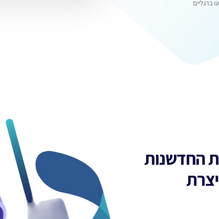
גליים
 החדשנות
צרת