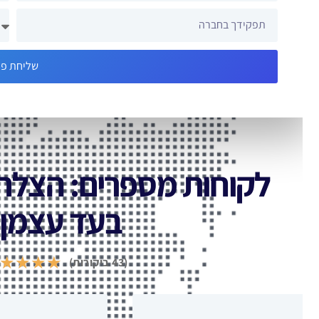
שליחת פניה
לקוחות מספרים: הצלחו
בעד עצמן!
★
★
★
★
★
(43 ביקורות)