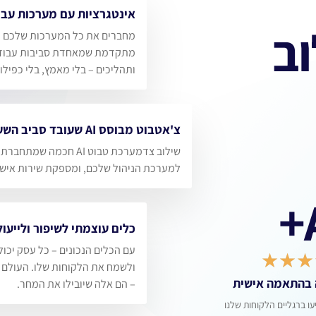
אינטגרציות עם מערכות עבודה ו
ב
מחברים את כל המערכות שלכם למער
מתקדמת שמאחדת סביבות עבודה ויו
ותהליכים – בלי מאמץ, בלי כפילויות.
צ'אטבוט מבוסס AI שעובד סביב השעון גם כשהעסק סגור
שילוב צדמערכת טבוט AI חכמה שמת
למערכת הניהול שלכם, ומספקת שירות אישי ללקוחות
כלים עוצמתי לשיפור ולייעול ה
עם הכלים הנכונים – כל עסק יכול לעב
★
★
ולשמח את הלקוחות שלו. העולם מתקד
התאמה אישית
– הם אלה שיובילו את המחר.
גליים הלקוחות שלנו